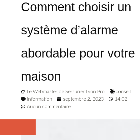
Comment choisir un
système d’alarme
abordable pour votre
maison
Le Webmaster de Serrurier Lyon Pro
conseil
information
septembre 2, 2023
14:02
Aucun commentaire