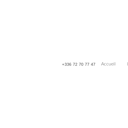
Accueil
+336 72 70 77 47