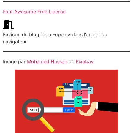
Font Awesome Free License
Favicon du blog “door-open » dans l’onglet du
navigateur
Image par
Mohamed Hassan
de
Pixabay