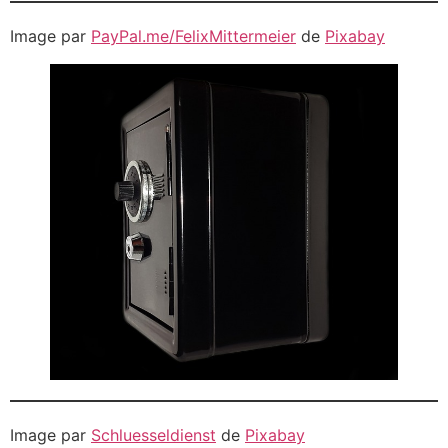
Image par
PayPal.me/FelixMittermeier
de
Pixabay
Image par
Schluesseldienst
de
Pixabay