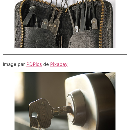
Image par
PDPics
de
Pixabay