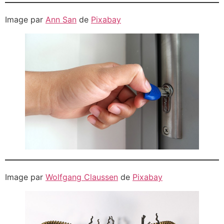
Image par
Ann San
de
Pixabay
Image par
Wolfgang Claussen
de
Pixabay