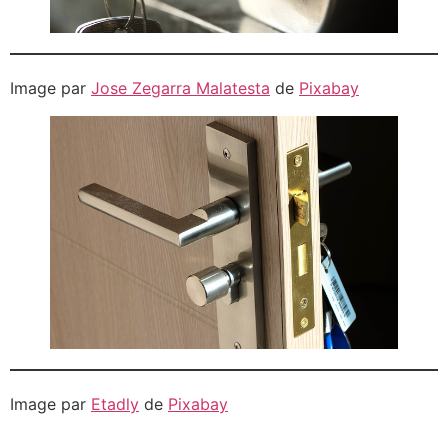
Image par
Jose Zegarra Malatesta
de
Pixabay
Image par
Etadly
de
Pixabay