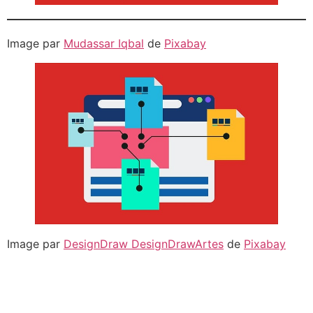
Image par
Mudassar Iqbal
de
Pixabay
Image par
DesignDraw DesignDrawArtes
de
Pixabay