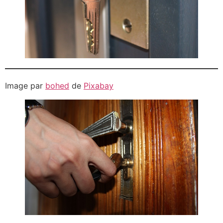
Image par
bohed
de
Pixabay