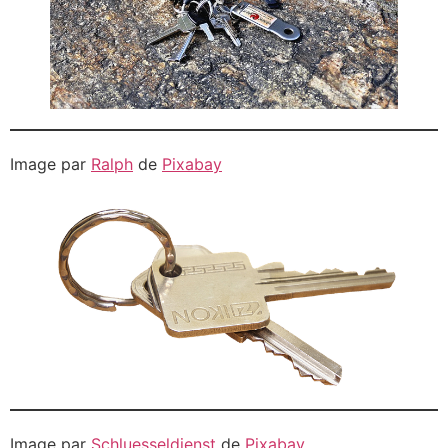
Image par
Ralph
de
Pixabay
Image par
Schluesseldienst
de
Pixabay