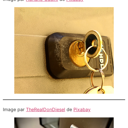
Image par
TheRealDonDiesel
de
Pixabay